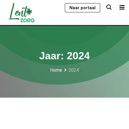
Skip
Naar portaal
to
content
Jaar:
2024
Home
2024