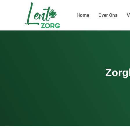
Skip
to
Home
Over Ons
V
content
Zorg