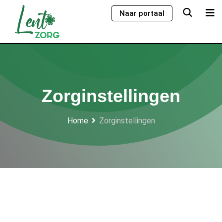
Skip
Naar portaal
to
content
Zorginstellingen
Home
Zorginstellingen