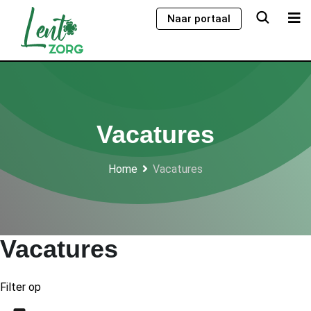
Skip
Naar portaal
to
content
Vacatures
Home
Vacatures
Vacatures
Filter op